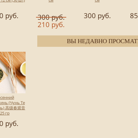
0 руб.
300 руб.
85
300 руб.
210 руб.
ВЫ НЕДАВНО ПРОСМАТ
есенний
инь (Чунь Те
инь) 高级春观音
25 гр
0 руб.