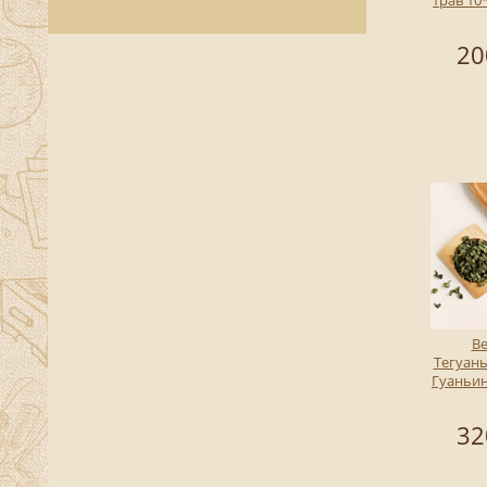
20
В
Тегуань
Гуань
32