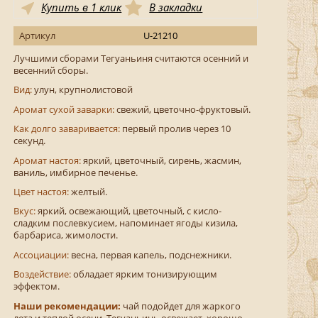
Купить в 1 клик
В закладки
Артикул
U-21210
Лучшими сборами Тегуаньиня считаются осенний и
весенний сборы.
Вид:
улун, крупнолистовой
Аромат сухой заварки:
свежий, цветочно-фруктовый.
Как долго заваривается:
первый пролив через 10
секунд.
Аромат настоя:
яркий, цветочный, сирень, жасмин,
ваниль, имбирное печенье.
Цвет настоя:
желтый.
Вкус:
яркий, освежающий, цветочный, с кисло-
сладким послевкусием, напоминает ягоды кизила,
барбариса, жимолости.
Ассоциации:
весна, первая капель, подснежники.
Воздействие:
обладает ярким тонизирующим
эффектом.
Наши рекомендации:
чай подойдет для жаркого
лета и теплой осени. Тегуаньинь освежает, хорошо