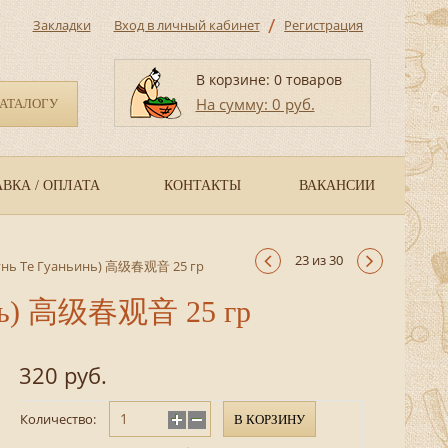
/
Закладки
Вход в личный кабинет
Регистрация
В корзине: 0 товаров
На сумму: 0 руб.
КАТАЛОГУ
ВКА / ОПЛАТА
КОНТАКТЫ
ВАКАНСИИ
23 из 30
Чунь Те Гуаньинь) 高级春观音 25 гр
ьинь) 高级春观音 25 гр
320 руб.
Количество:
В КОРЗИНУ