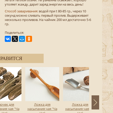
утоляет жажду, дарит заряд энергии на весь день!
Способ заваривания:
водой при t 80-85 гр., через 10
секунд можно сливать первый пролив. Выдерживает
несколько проливов. На чайник 200 мл достаточно 5-6
гр.
Поделиться:
РАВИТСЯ
очек для
Ложка для
Ложка для
Чахэ
ания чая "Ча
насыпания чая "Ча
насыпания чая "Ча
Чи"
Чи"
Чи"