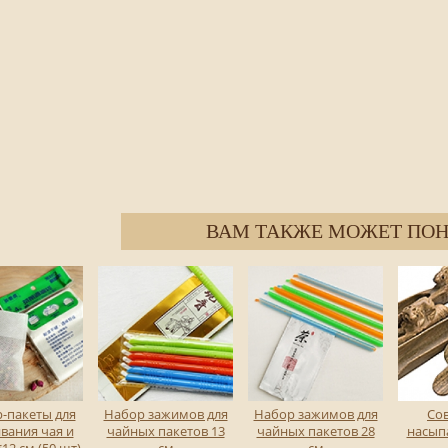
ВАМ ТАКЖЕ МОЖЕТ ПОН
-пакеты для
Набор зажимов для
Набор зажимов для
Сов
вания чая и
чайных пакетов 13
чайных пакетов 28
насып
12 см (50 шт)
см
см