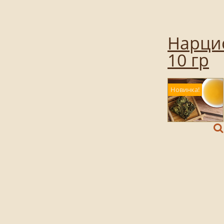
Нарцис
10 гр
Новинка!