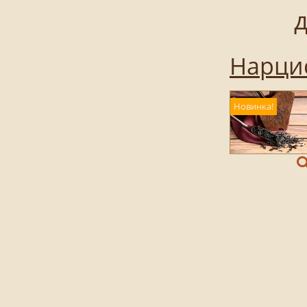
д
Нарцис
Новинка!