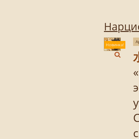
Нарцис
А
Новинка!