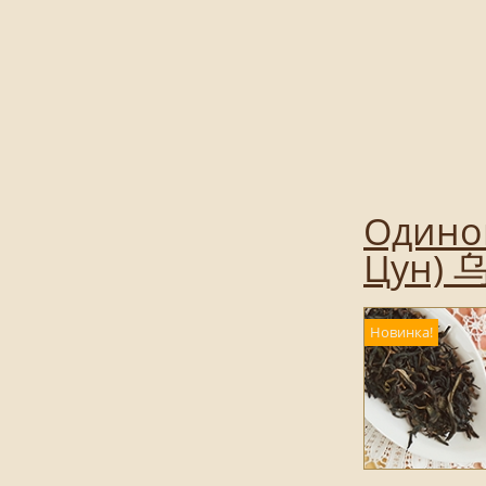
Одинок
Цун) 
Новинка!