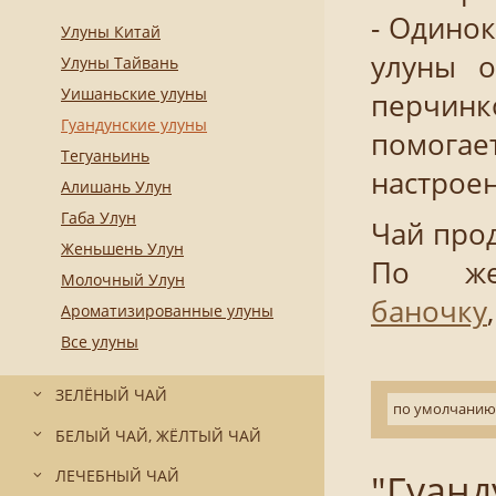
- Одинок
Улуны Китай
улуны о
Улуны Тайвань
Уишаньские улуны
перчинко
Гуандунские улуны
помогае
Тегуаньинь
настроен
Алишань Улун
Габа Улун
Чай прод
Женьшень Улун
По же
Молочный Улун
баночку
Ароматизированные улуны
Все улуны
ЗЕЛЁНЫЙ ЧАЙ
по умолчанию
БЕЛЫЙ ЧАЙ, ЖЁЛТЫЙ ЧАЙ
"Гуанд
ЛЕЧЕБНЫЙ ЧАЙ