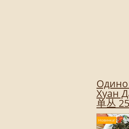
Одинок
Хуан Д
单丛 25
Новинка!