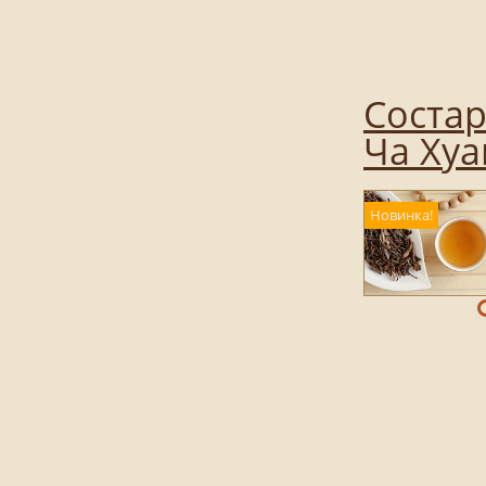
Состар
Ча Ху
Новинка!