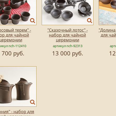
осовый терем" -
"Сказочный лотос" -
"Долина 
ор для чайной
набор для чайной
для ча
церемонии
церемонии
тикул nch-112410
артикул nch-92313
арт
 700 руб.
13 000 руб.
12
ния" - набор для