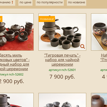
лчанию
по цене
по популярности
по новизне
!
Новинка!
Десять миль
"Тигровая печать" -
На
ковых цветов" -
набор для чайной
"Пт
дный набор для
церемонии
ной церемонии
артикул nch-52601
арти
тикул nch-52602
7 900 руб.
4
2 900 руб.