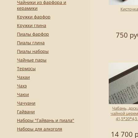
Чайники из фарфора и
керамики
Кисточк
Кружки фарфор
Кружки глина
750 ру
Пиалы фарфор
Пиалы глина
Пиалы наборы
Чайные пары
Термосы
Чахаи
Чахэ
Чаюи
Чачуани
Чабань, доск
Гайвани
чайной цере
41,5*20*4,5
Наборы "Гайвань и пиала"
Наборы для алкоголя
14 700 р