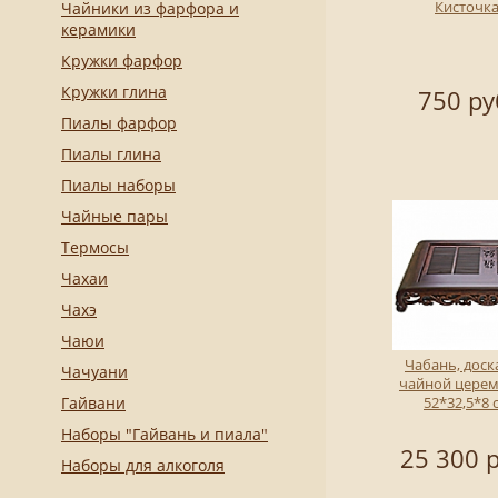
Кисточк
Чайники из фарфора и
керамики
Кружки фарфор
Кружки глина
750 ру
Пиалы фарфор
Пиалы глина
Пиалы наборы
Чайные пары
Термосы
Чахаи
Чахэ
Чаюи
Чабань, доск
Чачуани
чайной цере
Гайвани
52*32,5*8 
Наборы "Гайвань и пиала"
25 300 р
Наборы для алкоголя