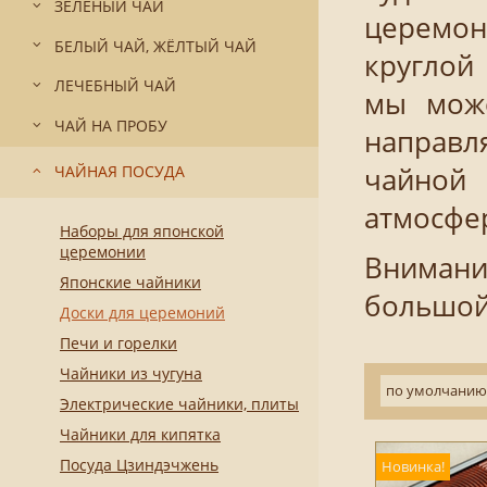
ЗЕЛЁНЫЙ ЧАЙ
церемон
БЕЛЫЙ ЧАЙ, ЖЁЛТЫЙ ЧАЙ
круглой 
ЛЕЧЕБНЫЙ ЧАЙ
мы може
ЧАЙ НА ПРОБУ
направля
ЧАЙНАЯ ПОСУДА
чайной
атмосфер
Наборы для японской
церемонии
Внимани
Японские чайники
большой
Доски для церемоний
Печи и горелки
Чайники из чугуна
по умолчанию
Электрические чайники, плиты
Чайники для кипятка
Посуда Цзиндэчжень
Новинка!