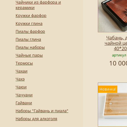
Чайники из фарфора и
керамики
Кружки фарфор
Кружки глина
Пиалы фарфор
Чабань, 
Пиалы глина
чайной ц
Пиалы наборы
40*20
Чайные пары
артикул
10 00
Термосы
Чахаи
Чахэ
Чаюи
Новинка!
Чачуани
Гайвани
Наборы "Гайвань и пиала"
Наборы для алкоголя