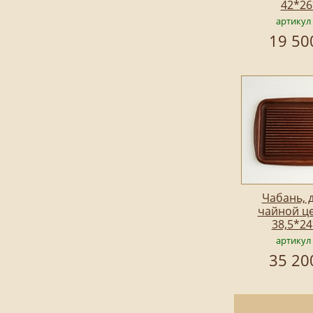
42*26
артикул
19 50
Чабань, 
чайной ц
38,5*24
артикул
35 20