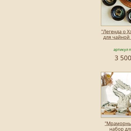
"Легенда о Х
для чайной
артикул 
3 500
"Мраморны
набор дл