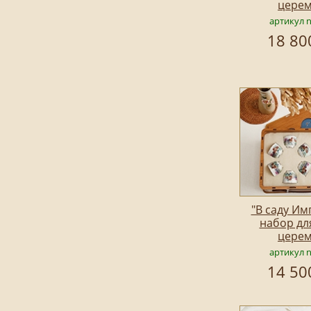
цере
артикул 
18 80
"В саду Им
набор дл
цере
артикул 
14 50