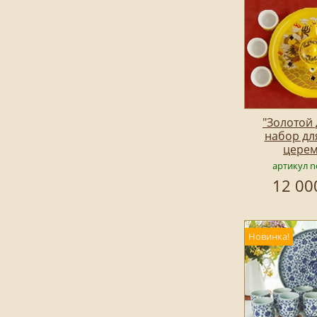
"Золотой 
набор дл
цере
артикул n
12 00
Новинка!