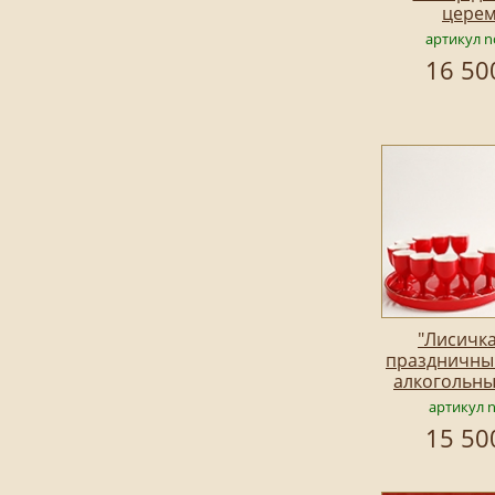
цере
артикул n
16 50
"Лисичка
праздничны
алкогольны
артикул 
15 50