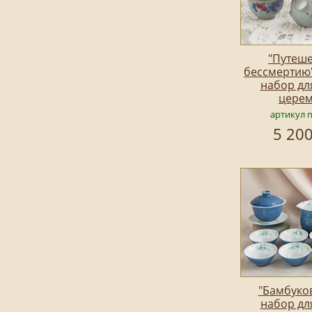
"Путеше
бессмертию
набор дл
цере
артикул 
5 200
"Бамбуков
набор дл