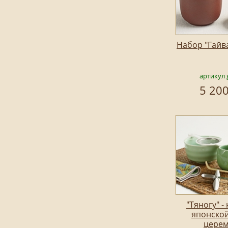
Набор "Гайв
артикул 
5 200
"Тяногу" -
японско
цере