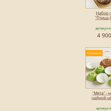
Набор 
"Птица 
артикул n
4 900
Новинка!
"Мята" - 
чайной ц
артикул 