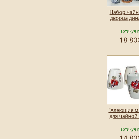
Набор чайн
дворца дин
артикул 
18 80
"Алеющие ма
для чайной
артикул 
14 80