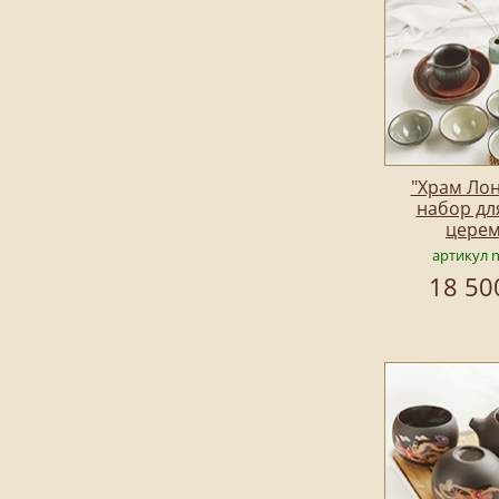
"Храм Лон
набор дл
цере
артикул 
18 50