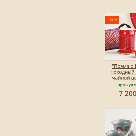
- 30 %
"Поэма о
походный 
чайной ц
артикул 
7 200