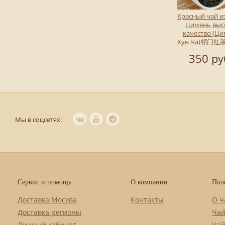
Красный чай из
Цимень выс
качество (Ц
Хун Ча)祁门红茶,
350 ру
Мы в соцсетях:
Сервис и помощь
О компании
Пол
Доставка Москва
Контакты
О ч
Доставка регионы
Чай
Личный кабинет
Чай