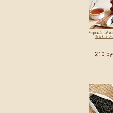
Черный чай из
宜兴红茶 25 
210 ру