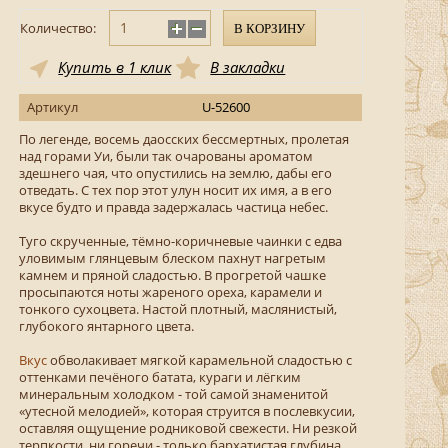
Количество:
В КОРЗИНУ
Купить в 1 клик
В закладки
Артикул
U-52600
По легенде, восемь даосских бессмертных, пролетая
над горами Уи, были так очарованы ароматом
здешнего чая, что опустились на землю, дабы его
отведать. С тех пор этот улун носит их имя, а в его
вкусе будто и правда задержалась частица небес.
Туго скрученные, тёмно-коричневые чаинки с едва
уловимым глянцевым блеском пахнут нагретым
камнем и пряной сладостью. В прогретой чашке
просыпаются ноты жареного ореха, карамели и
тонкого сухоцвета. Настой плотный, маслянистый,
глубокого янтарного цвета.
Вкус
обволакивает мягкой карамельной сладостью с
оттенками печёного батата, кураги и лёгким
минеральным холодком - той самой знаменитой
«утесной мелодией», которая струится в послевкусии,
оставляя ощущение родниковой свежести. Ни резкой
терпкости, ни горечи - только бархатистая глубина.