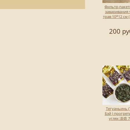
Фильтр-пакет
заваривания 
трав 10*12 см 
200 ру
Тегуаньинь (
Бэй ) прогрет
углях 淡焙 7