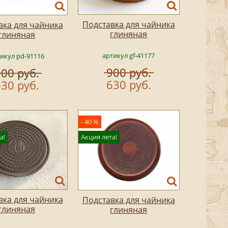
Подставка для чайника
вка для чайника
глиняная
глиняная
артикул gf-41177
икул pd-91116
900 руб.
00 руб.
630 руб.
30 руб.
- 40 %
а!
Акция лета!
вка для чайника
Подставка для чайника
глиняная
глиняная