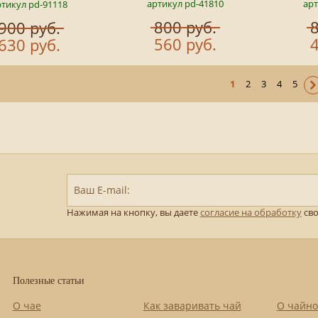
артикул pd-41810
арт
тикул pd-91118
800 руб.
8
900 руб.
560 руб.
4
630 руб.
1
2
3
4
5
Ваш E-mail:
Нажимая на кнопку, вы даете
согласие на обработку
сво
Полезные статьи
О чае
Как заваривать чай
О чайно