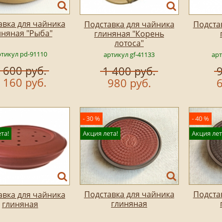
авка для чайника
Подставка для чайника
Подста
иняная "Рыба"
глиняная "Корень
лотоса"
тикул pd-91110
артикул gf-41133
арт
 600 руб.
1 400 руб.
9
 160 руб.
980 руб.
6
- 30 %
- 40 %
та!
Акция лета!
Акция лет
Подставка для чайника
Подста
авка для чайника
глиняная
глиняная