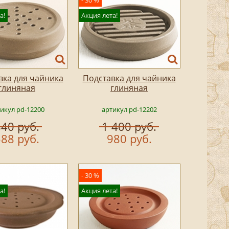
- 30 %
а!
Акция лета!
вка для чайника
Подставка для чайника
глиняная
глиняная
икул pd-12200
артикул pd-12202
40 руб.
1 400 руб.
88 руб.
980 руб.
- 30 %
а!
Акция лета!