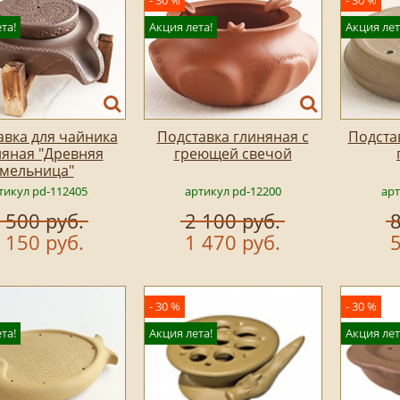
- 30 %
- 30 %
та!
Акция лета!
Акция лет
авка для чайника
Подставка глиняная с
Подста
няная "Древняя
греющей свечой
мельница"
тикул pd-112405
артикул pd-12200
арт
 500 руб.
2 100 руб.
8
 150 руб.
1 470 руб.
5
- 30 %
- 30 %
та!
Акция лета!
Акция лет