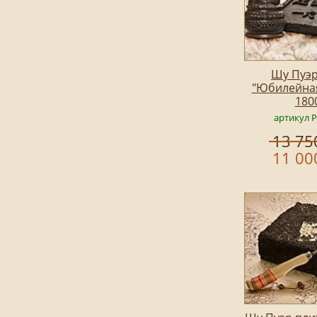
Шу Пуэр
"Юбилейная
180
артикул 
13 75
11 00