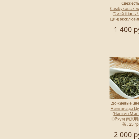
Свежест
бамбуковых л
(Эмэй Шань 
Цин) эксклюзив
1 400 р
Дождевые цве
Нанкина до Ц
(Нанкин Мин
Юйхуа) 南京
茶 , 25 гр
2 000 р