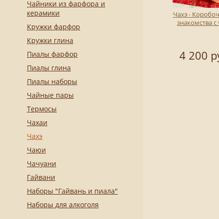
Чайники из фарфора и
керамики
Чахэ - Коробоч
знакомства с
Кружки фарфор
Кружки глина
4 200 р
Пиалы фарфор
Пиалы глина
Пиалы наборы
Чайные пары
Термосы
Чахаи
Чахэ
Чаюи
Чачуани
Гайвани
Наборы "Гайвань и пиала"
Наборы для алкоголя