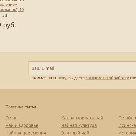
авлением
х лапок", 10
гр
 руб.
Ваш E-mail:
Нажимая на кнопку, вы даете
согласие на обработку
сво
Полезные статьи
О чае
Как заваривать чай
О чайно
Чай и здоровье
Чайная культура
Исинска
Чайная церемония
Элитный чай
История