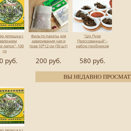
эр лепешка с
Фильтр-пакеты для
"Шу Пуэр
авлением
заваривания чая и
Прессованный" -
х лапок", 100
трав 10*12 см (50 шт)
набор пробников
гр
0 руб.
200 руб.
580 руб.
ВЫ НЕДАВНО ПРОСМАТ
эр лепешка с