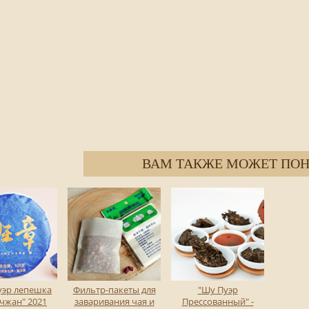
ВАМ ТАКЖЕ МОЖЕТ ПОН
уэр лепешка
Фильтр-пакеты для
"Шу Пуэр
чжан" 2021
заваривания чая и
Прессованный" -