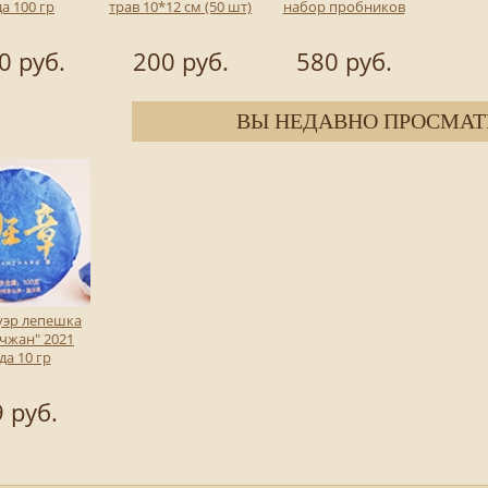
а 100 гр
трав 10*12 см (50 шт)
набор пробников
0 руб.
200 руб.
580 руб.
ВЫ НЕДАВНО ПРОСМАТ
уэр лепешка
чжан" 2021
да 10 гр
 руб.