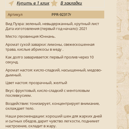
Купить в 1 клик
В закладки
Артикул
PPR-92317r
Вид Пуэра: зеленый, невыдержанный, крупный лист
Дата изготовления (первый год-начало): 2021
Место: провинция Юннань.
Аромат сухой заварки: лимоны, свежескошенная
трава, кислые абрикосы в меду .
Как долго заваривается: первый пролив через 10
секунд.
Аромат настоя: кисло-сладкий, насыщенный, медово-
дымный.
Цвет настоя: прозрачный, желтый
Вкус: фруктовый, кисло-сладкий с ментоловым
послевкусием.
Воздействие: тонизирует, концентрирует внимание,
охлаждает тело.
Наши рекомендации: хороший шен для жарких дней
и сытных обедов, дарит чувство легкости, поднимет
настроение, охладит в жару.