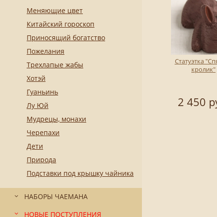
Меняющие цвет
Китайский гороскоп
Приносящий богатство
Пожелания
Статуэтка "С
Трехлапые жабы
кролик"
Хотэй
Гуаньинь
2 450 р
Лу Юй
Мудрецы, монахи
Черепахи
Дети
Природа
Подставки под крышку чайника
НАБОРЫ ЧАЕМАНА
НОВЫЕ ПОСТУПЛЕНИЯ