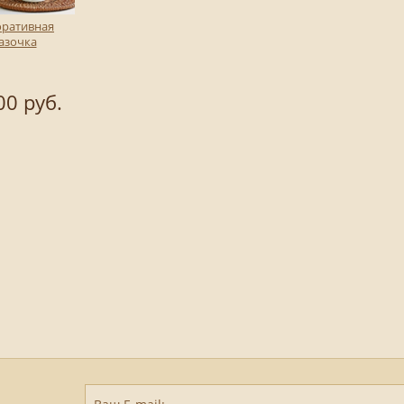
оративная
азочка
00 руб.