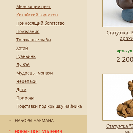
Меняющие цвет
Китайский гороскоп
Приносящий богатство
Пожелания
Статуэтка 
арах
Трехлапые жабы
Хотэй
артикул 
Гуаньинь
2 200
Лу Юй
Мудрецы, монахи
Черепахи
Дети
Природа
Подставки под крышку чайника
НАБОРЫ ЧАЕМАНА
Статуэтка 
НОВЫЕ ПОСТУПЛЕНИЯ
мы