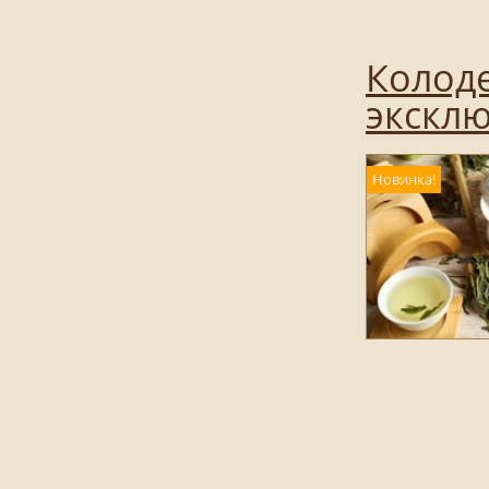
Колоде
экскл
Новинка!