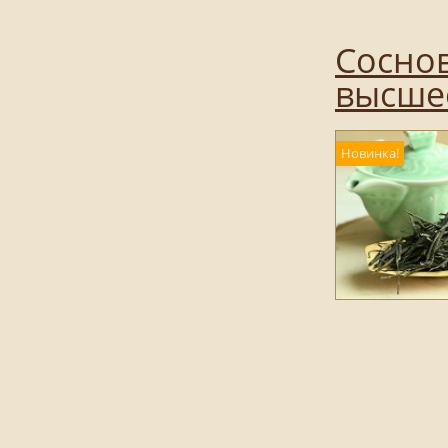
Соснов
высше
Новинка!