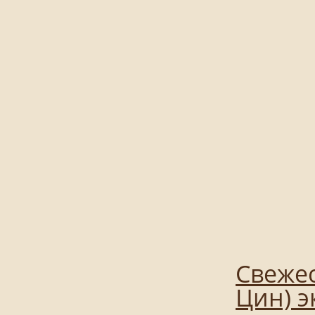
Свежес
Цин) э