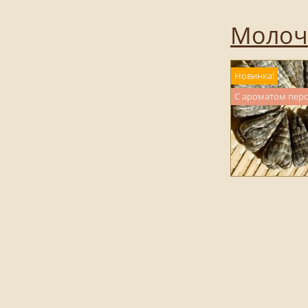
Молоч
Новинка!
С ароматом перс